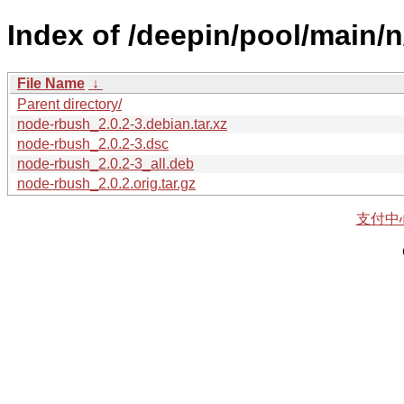
Index of /deepin/pool/main/
File Name
↓
Parent directory/
node-rbush_2.0.2-3.debian.tar.xz
node-rbush_2.0.2-3.dsc
node-rbush_2.0.2-3_all.deb
node-rbush_2.0.2.orig.tar.gz
支付中