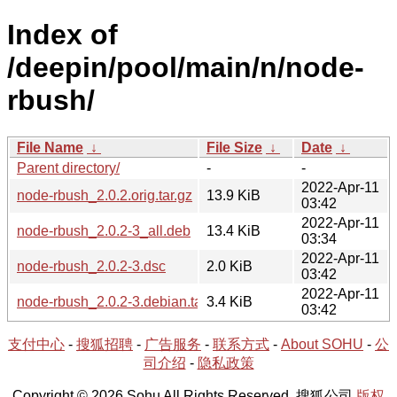
Index of
/deepin/pool/main/n/node-
rbush/
File Name
↓
File Size
↓
Date
↓
Parent directory/
-
-
2022-Apr-11
node-rbush_2.0.2.orig.tar.gz
13.9 KiB
03:42
2022-Apr-11
node-rbush_2.0.2-3_all.deb
13.4 KiB
03:34
2022-Apr-11
node-rbush_2.0.2-3.dsc
2.0 KiB
03:42
2022-Apr-11
node-rbush_2.0.2-3.debian.tar.xz
3.4 KiB
03:42
支付中心
-
搜狐招聘
-
广告服务
-
联系方式
-
About SOHU
-
公
司介绍
-
隐私政策
Copyright © 2026 Sohu All Rights Reserved. 搜狐公司
版权