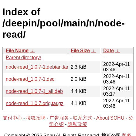
Index of
/deepin/pool/main/n/node-
read/
File Name
↓
File Size
↓
Date
↓
Parent directory/
-
-
2022-Apr-11
node-read_1.0.7-1.debian.tar.xz
2.3 KiB
03:46
2022-Apr-11
node-read_1.0.7-1.dsc
2.0 KiB
03:46
2022-Apr-11
node-read_1.0.7-1_all.deb
4.4 KiB
03:17
2022-Apr-11
node-read_1.0.7.orig.tar.gz
4.1 KiB
03:46
支付中心
-
搜狐招聘
-
广告服务
-
联系方式
-
About SOHU
-
公
司介绍
-
隐私政策
Copyright © 2026 Sohu All Rights Reserved. 搜狐公司
版权