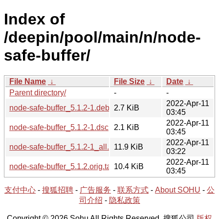
Index of
/deepin/pool/main/n/node-
safe-buffer/
File Name
↓
File Size
↓
Date
↓
Parent directory/
-
-
2022-Apr-11
node-safe-buffer_5.1.2-1.debian.tar.xz
2.7 KiB
03:45
2022-Apr-11
node-safe-buffer_5.1.2-1.dsc
2.1 KiB
03:45
2022-Apr-11
node-safe-buffer_5.1.2-1_all.deb
11.9 KiB
03:22
2022-Apr-11
node-safe-buffer_5.1.2.orig.tar.gz
10.4 KiB
03:45
支付中心
-
搜狐招聘
-
广告服务
-
联系方式
-
About SOHU
-
公
司介绍
-
隐私政策
Copyright © 2026 Sohu All Rights Reserved. 搜狐公司
版权