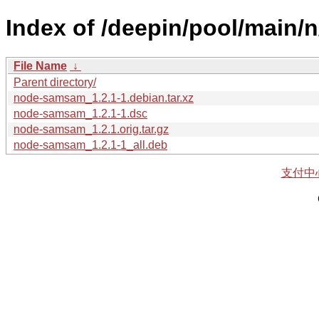
Index of /deepin/pool/main
File Name
↓
Parent directory/
node-samsam_1.2.1-1.debian.tar.xz
node-samsam_1.2.1-1.dsc
node-samsam_1.2.1.orig.tar.gz
node-samsam_1.2.1-1_all.deb
支付中