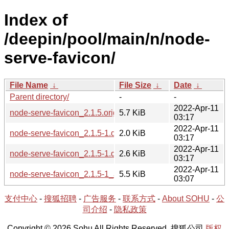
Index of
/deepin/pool/main/n/node-
serve-favicon/
File Name
↓
File Size
↓
Date
↓
Parent directory/
-
-
2022-Apr-11
node-serve-favicon_2.1.5.orig.tar.gz
5.7 KiB
03:17
2022-Apr-11
node-serve-favicon_2.1.5-1.dsc
2.0 KiB
03:17
2022-Apr-11
node-serve-favicon_2.1.5-1.debian.tar.xz
2.6 KiB
03:17
2022-Apr-11
node-serve-favicon_2.1.5-1_all.deb
5.5 KiB
03:07
支付中心
-
搜狐招聘
-
广告服务
-
联系方式
-
About SOHU
-
公
司介绍
-
隐私政策
Copyright © 2026 Sohu All Rights Reserved. 搜狐公司
版权