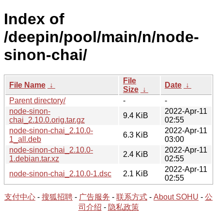
Index of
/deepin/pool/main/n/node-
sinon-chai/
File
File Name
↓
Date
↓
Size
↓
Parent directory/
-
-
node-sinon-
2022-Apr-11
9.4 KiB
chai_2.10.0.orig.tar.gz
02:55
node-sinon-chai_2.10.0-
2022-Apr-11
6.3 KiB
1_all.deb
03:00
node-sinon-chai_2.10.0-
2022-Apr-11
2.4 KiB
1.debian.tar.xz
02:55
2022-Apr-11
node-sinon-chai_2.10.0-1.dsc
2.1 KiB
02:55
支付中心
-
搜狐招聘
-
广告服务
-
联系方式
-
About SOHU
-
公
司介绍
-
隐私政策