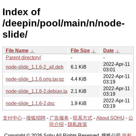
Index of
/deepin/pool/main/n/node-
slide/
File Name
↓
File Size
↓
Date
↓
Parent directory/
-
-
2022-Apr-11
node-slide_1.1.6-2_all.deb
6.1 KiB
03:01
2022-Apr-11
node-slide_1.1.6.orig.tar.gz
4.4 KiB
03:19
2022-Apr-11
node-slide_1.1.6-2.debian.tar.xz
2.1 KiB
03:19
2022-Apr-11
node-slide_1.1.6-2.dsc
1.9 KiB
03:19
支付中心
-
搜狐招聘
-
广告服务
-
联系方式
-
About SOHU
-
公
司介绍
-
隐私政策
Copyright © 2026 Sohu All Rights Reserved. 搜狐公司
版权