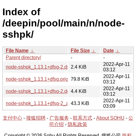
Index of
/deepin/pool/main/n/node-
sshpk/
File Name
↓
File Size
↓
Date
↓
Parent directory/
-
-
2022-Apr-11
node-sshpk_1.13.1+dfsg-2.dsc
2.4 KiB
03:12
2022-Apr-11
node-sshpk_1.13.1+dfsg.orig.tar.xz
79.8 KiB
03:12
2022-Apr-11
node-sshpk_1.13.1+dfsg-2.debian.tar.xz
4.4 KiB
03:12
2022-Apr-11
node-sshpk_1.13.1+dfsg-2_all.deb
43.3 KiB
03:09
支付中心
-
搜狐招聘
-
广告服务
-
联系方式
-
About SOHU
-
公
司介绍
-
隐私政策
Copyright © 2026 Sohu All Rights Reserved. 搜狐公司
版权