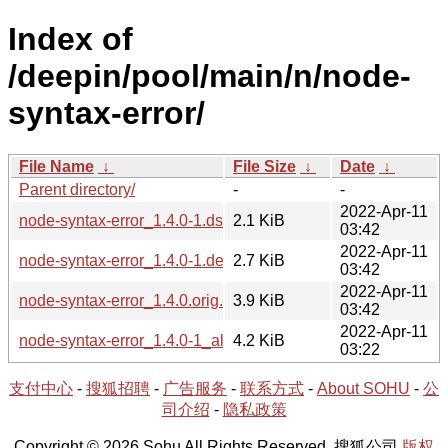
Index of
/deepin/pool/main/n/node-
syntax-error/
File Name
↓
File Size
↓
Date
↓
Parent directory/
-
-
2022-Apr-11
node-syntax-error_1.4.0-1.dsc
2.1 KiB
03:42
2022-Apr-11
node-syntax-error_1.4.0-1.debian.tar.xz
2.7 KiB
03:42
2022-Apr-11
node-syntax-error_1.4.0.orig.tar.gz
3.9 KiB
03:42
2022-Apr-11
node-syntax-error_1.4.0-1_all.deb
4.2 KiB
03:22
支付中心
-
搜狐招聘
-
广告服务
-
联系方式
-
About SOHU
-
公
司介绍
-
隐私政策
Copyright © 2026 Sohu All Rights Reserved. 搜狐公司
版权