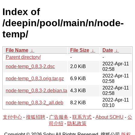
Index of
/deepin/pool/main/n/node-
temp/
File Name
↓
File Size
↓
Date
↓
Parent directory/
-
-
2022-Apr-11
node-temp_0.8.3-2.dsc
2.0 KiB
02:58
2022-Apr-11
node-temp_0.8.3.orig.tar.gz
6.9 KiB
02:58
2022-Apr-11
node-temp_0.8.3-2.debian.tar.xz
4.3 KiB
02:58
2022-Apr-11
node-temp_0.8.3-2_all.deb
8.2 KiB
03:10
支付中心
-
搜狐招聘
-
广告服务
-
联系方式
-
About SOHU
-
公
司介绍
-
隐私政策
Copyright © 2026 Sohu All Rights Reserved. 搜狐公司
版权