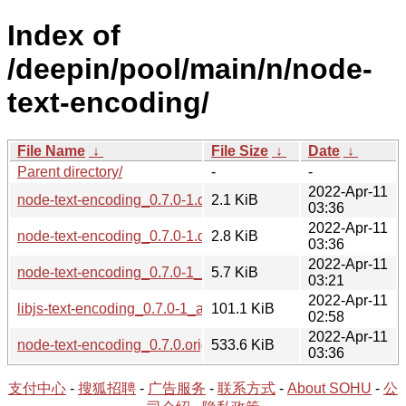
Index of
/deepin/pool/main/n/node-
text-encoding/
File Name
↓
File Size
↓
Date
↓
Parent directory/
-
-
2022-Apr-11
node-text-encoding_0.7.0-1.dsc
2.1 KiB
03:36
2022-Apr-11
node-text-encoding_0.7.0-1.debian.tar.xz
2.8 KiB
03:36
2022-Apr-11
node-text-encoding_0.7.0-1_all.deb
5.7 KiB
03:21
2022-Apr-11
libjs-text-encoding_0.7.0-1_all.deb
101.1 KiB
02:58
2022-Apr-11
node-text-encoding_0.7.0.orig.tar.gz
533.6 KiB
03:36
支付中心
-
搜狐招聘
-
广告服务
-
联系方式
-
About SOHU
-
公