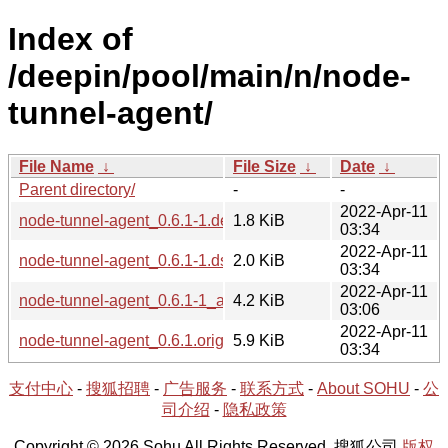
Index of
/deepin/pool/main/n/node-
tunnel-agent/
File Name
↓
File Size
↓
Date
↓
Parent directory/
-
-
2022-Apr-11
node-tunnel-agent_0.6.1-1.debian.tar.xz
1.8 KiB
03:34
2022-Apr-11
node-tunnel-agent_0.6.1-1.dsc
2.0 KiB
03:34
2022-Apr-11
node-tunnel-agent_0.6.1-1_all.deb
4.2 KiB
03:06
2022-Apr-11
node-tunnel-agent_0.6.1.orig.tar.gz
5.9 KiB
03:34
支付中心
-
搜狐招聘
-
广告服务
-
联系方式
-
About SOHU
-
公
司介绍
-
隐私政策
Copyright © 2026 Sohu All Rights Reserved. 搜狐公司
版权