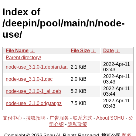
Index of
/deepin/pool/main/n/node-
use/
File Name
↓
File Size
↓
Date
↓
Parent directory/
-
-
2022-Apr-11
node-use_3.1.0-1.debian.tar.xz
2.1 KiB
03:43
2022-Apr-11
node-use_3.1.0-1.dsc
2.0 KiB
03:43
2022-Apr-11
node-use_3.1.0-1_all.deb
5.2 KiB
03:44
2022-Apr-11
node-use_3.1.0.orig.tar.gz
7.5 KiB
03:43
支付中心
-
搜狐招聘
-
广告服务
-
联系方式
-
About SOHU
-
公
司介绍
-
隐私政策
Copyright © 2026 Sohu All Rights Reserved. 搜狐公司
版权