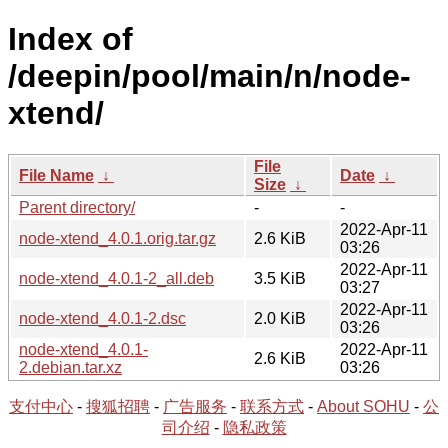
Index of
/deepin/pool/main/n/node-
xtend/
File
File Name
↓
Date
↓
Size
↓
Parent directory/
-
-
2022-Apr-11
node-xtend_4.0.1.orig.tar.gz
2.6 KiB
03:26
2022-Apr-11
node-xtend_4.0.1-2_all.deb
3.5 KiB
03:27
2022-Apr-11
node-xtend_4.0.1-2.dsc
2.0 KiB
03:26
node-xtend_4.0.1-
2022-Apr-11
2.6 KiB
2.debian.tar.xz
03:26
支付中心
-
搜狐招聘
-
广告服务
-
联系方式
-
About SOHU
-
公
司介绍
-
隐私政策