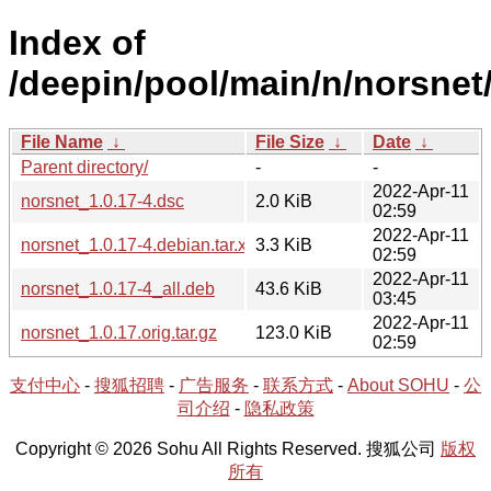
Index of
/deepin/pool/main/n/norsnet
File Name
↓
File Size
↓
Date
↓
Parent directory/
-
-
2022-Apr-11
norsnet_1.0.17-4.dsc
2.0 KiB
02:59
2022-Apr-11
norsnet_1.0.17-4.debian.tar.xz
3.3 KiB
02:59
2022-Apr-11
norsnet_1.0.17-4_all.deb
43.6 KiB
03:45
2022-Apr-11
norsnet_1.0.17.orig.tar.gz
123.0 KiB
02:59
支付中心
-
搜狐招聘
-
广告服务
-
联系方式
-
About SOHU
-
公
司介绍
-
隐私政策
Copyright © 2026 Sohu All Rights Reserved. 搜狐公司
版权
所有