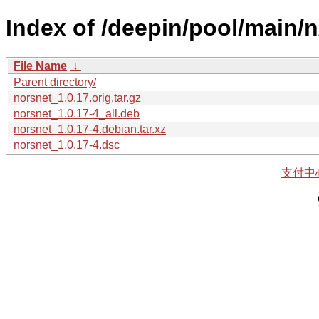
Index of /deepin/pool/main/n
File Name
↓
Parent directory/
norsnet_1.0.17.orig.tar.gz
norsnet_1.0.17-4_all.deb
norsnet_1.0.17-4.debian.tar.xz
norsnet_1.0.17-4.dsc
支付中