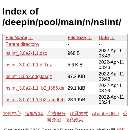
Index of
/deepin/pool/main/n/nslint/
File Name
↓
File Size
↓
Date
↓
Parent directory/
-
-
2022-Apr-11
nslint_3.0a2-1.1.dsc
968 B
03:43
2022-Apr-11
nslint_3.0a2-1.1.diff.gz
5.6 KiB
03:43
2022-Apr-11
nslint_3.0a2.orig.tar.gz
97.2 KiB
03:43
2022-Apr-11
nslint_3.0a2-1.1+b2_i386.deb
29.1 KiB
03:29
2022-Apr-11
nslint_3.0a2-1.1+b2_amd64.deb
28.1 KiB
03:24
支付中心
-
搜狐招聘
-
广告服务
-
联系方式
-
About SOHU
-
公
司介绍
-
隐私政策