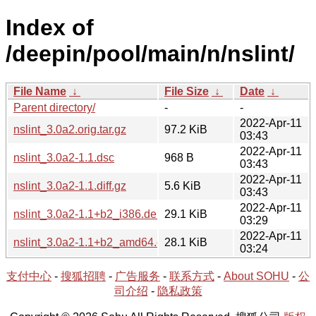
Index of
/deepin/pool/main/n/nslint/
File Name
↓
File Size
↓
Date
↓
Parent directory/
-
-
2022-Apr-11
nslint_3.0a2.orig.tar.gz
97.2 KiB
03:43
2022-Apr-11
nslint_3.0a2-1.1.dsc
968 B
03:43
2022-Apr-11
nslint_3.0a2-1.1.diff.gz
5.6 KiB
03:43
2022-Apr-11
nslint_3.0a2-1.1+b2_i386.deb
29.1 KiB
03:29
2022-Apr-11
nslint_3.0a2-1.1+b2_amd64.deb
28.1 KiB
03:24
支付中心
-
搜狐招聘
-
广告服务
-
联系方式
-
About SOHU
-
公
司介绍
-
隐私政策