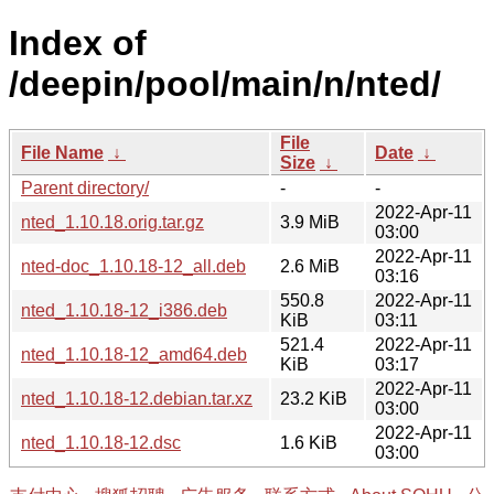
Index of
/deepin/pool/main/n/nted/
File
File Name
↓
Date
↓
Size
↓
Parent directory/
-
-
2022-Apr-11
nted_1.10.18.orig.tar.gz
3.9 MiB
03:00
2022-Apr-11
nted-doc_1.10.18-12_all.deb
2.6 MiB
03:16
550.8
2022-Apr-11
nted_1.10.18-12_i386.deb
KiB
03:11
521.4
2022-Apr-11
nted_1.10.18-12_amd64.deb
KiB
03:17
2022-Apr-11
nted_1.10.18-12.debian.tar.xz
23.2 KiB
03:00
2022-Apr-11
nted_1.10.18-12.dsc
1.6 KiB
03:00