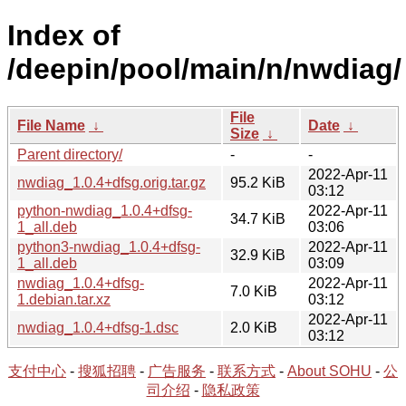
Index of
/deepin/pool/main/n/nwdiag/
File
File Name
↓
Date
↓
Size
↓
Parent directory/
-
-
2022-Apr-11
nwdiag_1.0.4+dfsg.orig.tar.gz
95.2 KiB
03:12
python-nwdiag_1.0.4+dfsg-
2022-Apr-11
34.7 KiB
1_all.deb
03:06
python3-nwdiag_1.0.4+dfsg-
2022-Apr-11
32.9 KiB
1_all.deb
03:09
nwdiag_1.0.4+dfsg-
2022-Apr-11
7.0 KiB
1.debian.tar.xz
03:12
2022-Apr-11
nwdiag_1.0.4+dfsg-1.dsc
2.0 KiB
03:12
支付中心
-
搜狐招聘
-
广告服务
-
联系方式
-
About SOHU
-
公
司介绍
-
隐私政策