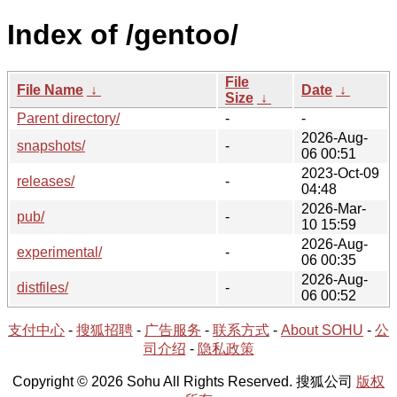
Index of /gentoo/
File
File Name
↓
Date
↓
Size
↓
Parent directory/
-
-
2026-Aug-
snapshots/
-
06 00:51
2023-Oct-09
releases/
-
04:48
2026-Mar-
pub/
-
10 15:59
2026-Aug-
experimental/
-
06 00:35
2026-Aug-
distfiles/
-
06 00:52
支付中心
-
搜狐招聘
-
广告服务
-
联系方式
-
About SOHU
-
公
司介绍
-
隐私政策
Copyright © 2026 Sohu All Rights Reserved. 搜狐公司
版权