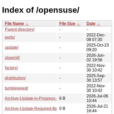
Index of /opensuse/
File Name
↓
File Size
↓
Date
↓
Parent directory/
-
-
2022-Dec-
ports/
-
08 07:30
2025-Oct-23
update/
-
09:20
2026-Jun-
slowroll/
-
02 19:56
2022-Nov-
factory/
-
30 10:42
2025-Sep-
distribution/
-
30 13:57
2022-Nov-
tumbleweed/
-
30 10:42
2026-Jul-06
Archive-Update-in-Progress-ftp6.gwdg.de
6 B
10:44
2026-Jul-21
Archive-Update-Required-ftp6.gwdg.de
0 B
16:44