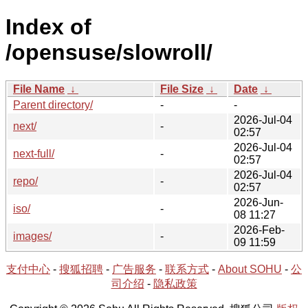
Index of
/opensuse/slowroll/
File Name
↓
File Size
↓
Date
↓
Parent directory/
-
-
2026-Jul-04
next/
-
02:57
2026-Jul-04
next-full/
-
02:57
2026-Jul-04
repo/
-
02:57
2026-Jun-
iso/
-
08 11:27
2026-Feb-
images/
-
09 11:59
支付中心
-
搜狐招聘
-
广告服务
-
联系方式
-
About SOHU
-
公
司介绍
-
隐私政策