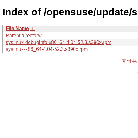
Index of /opensuse/update/s
File Name
↓
Parent directory/
syslinux-debuginfo-x86_64-4.04-52.3.s390x.rpm
syslinux-x86_64-4.04-52.3.s390x.rpm
支付中