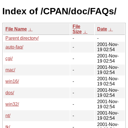
Index of /CPAN/doc/FAQs/
File
File Name
↓
Date
↓
Size
↓
Parent directory/
-
-
2001-Nov-
auto-faq/
-
19 02:54
2001-Nov-
cgi/
-
19 02:54
2001-Nov-
mac/
-
19 02:54
2001-Nov-
win16/
-
19 02:54
2001-Nov-
dos/
-
19 02:54
2001-Nov-
win32/
-
19 02:54
2001-Nov-
nt/
-
19 02:54
2001-Nov-
tk/
-