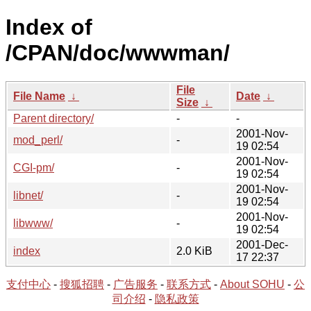
Index of
/CPAN/doc/wwwman/
File
File Name
↓
Date
↓
Size
↓
Parent directory/
-
-
2001-Nov-
mod_perl/
-
19 02:54
2001-Nov-
CGI-pm/
-
19 02:54
2001-Nov-
libnet/
-
19 02:54
2001-Nov-
libwww/
-
19 02:54
2001-Dec-
index
2.0 KiB
17 22:37
支付中心
-
搜狐招聘
-
广告服务
-
联系方式
-
About SOHU
-
公
司介绍
-
隐私政策