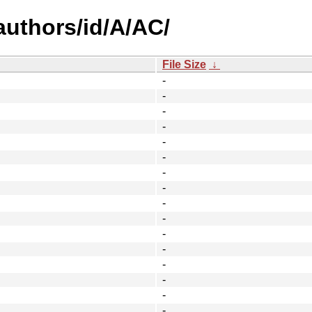
uthors/id/A/AC/
File Size
↓
-
-
-
-
-
-
-
-
-
-
-
-
-
-
-
-