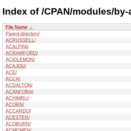
Index of /CPAN/modules/by-a
File Name
↓
Parent directory/
ACRUSSELL/
ACALPINI/
ACRAWFORD/
ACIDLEMON/
ACAJOU/
ACE/
ACCA/
ACDALTON/
ACANFORA/
ACHIMRU/
ACORN/
ACCARDO/
ACESTER/
ACOBURN/
ACMCMEN/