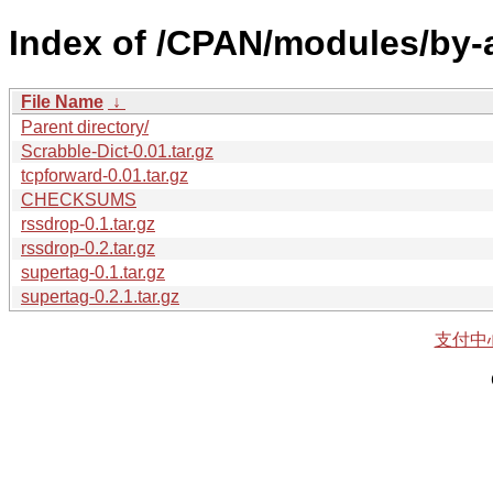
Index of /CPAN/modules/by-
File Name
↓
Parent directory/
Scrabble-Dict-0.01.tar.gz
tcpforward-0.01.tar.gz
CHECKSUMS
rssdrop-0.1.tar.gz
rssdrop-0.2.tar.gz
supertag-0.1.tar.gz
supertag-0.2.1.tar.gz
支付中