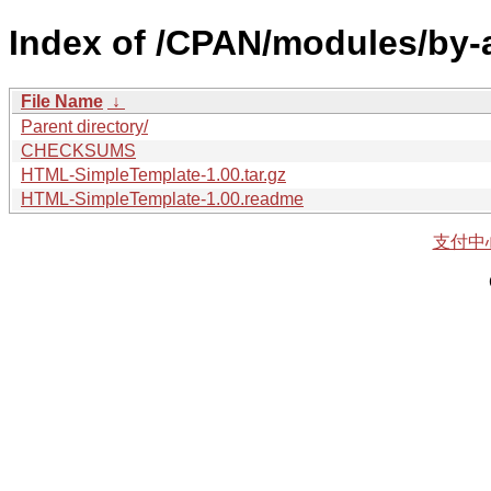
Index of /CPAN/modules/by
File Name
↓
Parent directory/
CHECKSUMS
HTML-SimpleTemplate-1.00.tar.gz
HTML-SimpleTemplate-1.00.readme
支付中