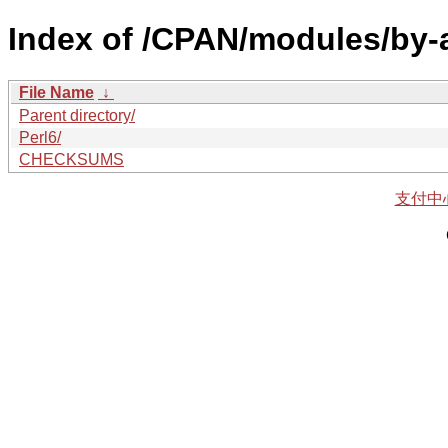
Index of /CPAN/modules/by-
File Name
↓
Parent directory/
Perl6/
CHECKSUMS
支付中