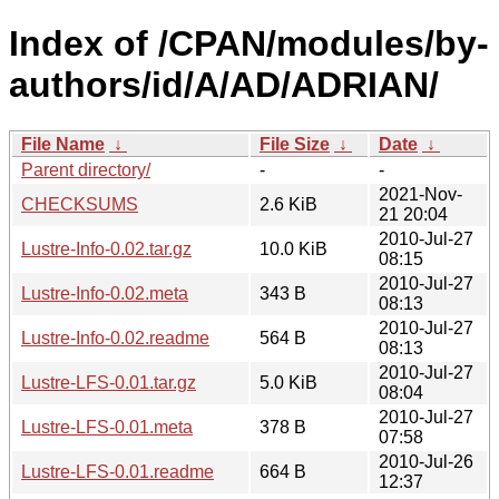
Index of /CPAN/modules/by-
authors/id/A/AD/ADRIAN/
File Name
↓
File Size
↓
Date
↓
Parent directory/
-
-
2021-Nov-
CHECKSUMS
2.6 KiB
21 20:04
2010-Jul-27
Lustre-Info-0.02.tar.gz
10.0 KiB
08:15
2010-Jul-27
Lustre-Info-0.02.meta
343 B
08:13
2010-Jul-27
Lustre-Info-0.02.readme
564 B
08:13
2010-Jul-27
Lustre-LFS-0.01.tar.gz
5.0 KiB
08:04
2010-Jul-27
Lustre-LFS-0.01.meta
378 B
07:58
2010-Jul-26
Lustre-LFS-0.01.readme
664 B
12:37