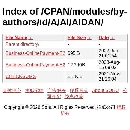
Index of /CPAN/modules/by-
authors/id/A/AI/AIDAN/
File Name
↓
File Size
↓
Date
↓
Parent directory/
-
-
2002-Jun-
Business-OnlinePayment-E2Payments-0.01.readme
695 B
21 01:54
2003-Aug-
Business-OnlinePayment-E2Payments-0.01.tar.gz
12.2 KiB
15 09:02
2021-Nov-
CHECKSUMS
1.1 KiB
21 20:04
支付中心
-
搜狐招聘
-
广告服务
-
联系方式
-
About SOHU
-
公
司介绍
-
隐私政策
Copyright © 2026 Sohu All Rights Reserved. 搜狐公司
版权
所有