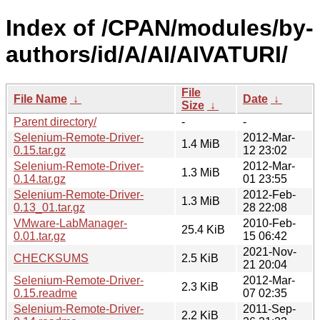
Index of /CPAN/modules/by-
authors/id/A/AI/AIVATURI/
File
File Name
↓
Date
↓
Size
↓
Parent directory/
-
-
Selenium-Remote-Driver-
2012-Mar-
1.4 MiB
0.15.tar.gz
12 23:02
Selenium-Remote-Driver-
2012-Mar-
1.3 MiB
0.14.tar.gz
01 23:55
Selenium-Remote-Driver-
2012-Feb-
1.3 MiB
0.13_01.tar.gz
28 22:08
VMware-LabManager-
2010-Feb-
25.4 KiB
0.01.tar.gz
15 06:42
2021-Nov-
CHECKSUMS
2.5 KiB
21 20:04
Selenium-Remote-Driver-
2012-Mar-
2.3 KiB
0.15.readme
07 02:35
Selenium-Remote-Driver-
2011-Sep-
2.2 KiB