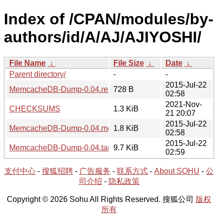
Index of /CPAN/modules/by-
authors/id/A/AJ/AJIYOSHI/
File Name
↓
File Size
↓
Date
↓
Parent directory/
-
-
2015-Jul-22
MemcacheDB-Dump-0.04.readme
728 B
02:58
2021-Nov-
CHECKSUMS
1.3 KiB
21 20:07
2015-Jul-22
MemcacheDB-Dump-0.04.meta
1.8 KiB
02:58
2015-Jul-22
MemcacheDB-Dump-0.04.tar.gz
9.7 KiB
02:59
支付中心
-
搜狐招聘
-
广告服务
-
联系方式
-
About SOHU
-
公
司介绍
-
隐私政策
Copyright © 2026 Sohu All Rights Reserved. 搜狐公司
版权
所有