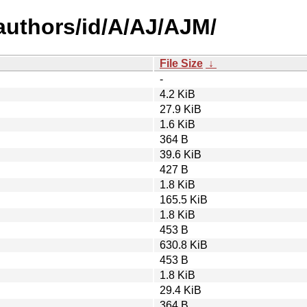
authors/id/A/AJ/AJM/
File Size
↓
-
4.2 KiB
27.9 KiB
1.6 KiB
364 B
39.6 KiB
427 B
1.8 KiB
165.5 KiB
1.8 KiB
453 B
630.8 KiB
453 B
1.8 KiB
29.4 KiB
364 B