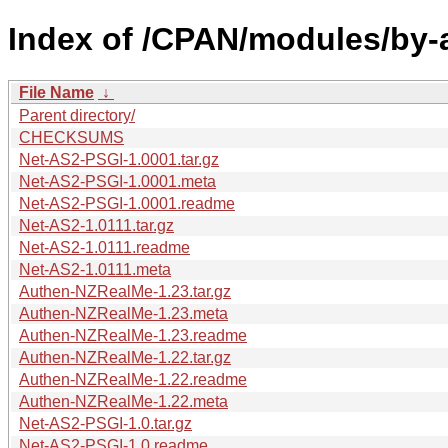
Index of /CPAN/modules/by-
File Name
↓
Parent directory/
CHECKSUMS
Net-AS2-PSGI-1.0001.tar.gz
Net-AS2-PSGI-1.0001.meta
Net-AS2-PSGI-1.0001.readme
Net-AS2-1.0111.tar.gz
Net-AS2-1.0111.readme
Net-AS2-1.0111.meta
Authen-NZRealMe-1.23.tar.gz
Authen-NZRealMe-1.23.meta
Authen-NZRealMe-1.23.readme
Authen-NZRealMe-1.22.tar.gz
Authen-NZRealMe-1.22.readme
Authen-NZRealMe-1.22.meta
Net-AS2-PSGI-1.0.tar.gz
Net-AS2-PSGI-1.0.readme