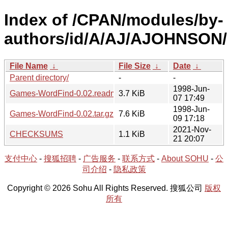
Index of /CPAN/modules/by-
authors/id/A/AJ/AJOHNSON/
File Name
↓
File Size
↓
Date
↓
Parent directory/
-
-
1998-Jun-
Games-WordFind-0.02.readme
3.7 KiB
07 17:49
1998-Jun-
Games-WordFind-0.02.tar.gz
7.6 KiB
09 17:18
2021-Nov-
CHECKSUMS
1.1 KiB
21 20:07
支付中心
-
搜狐招聘
-
广告服务
-
联系方式
-
About SOHU
-
公
司介绍
-
隐私政策
Copyright © 2026 Sohu All Rights Reserved. 搜狐公司
版权
所有