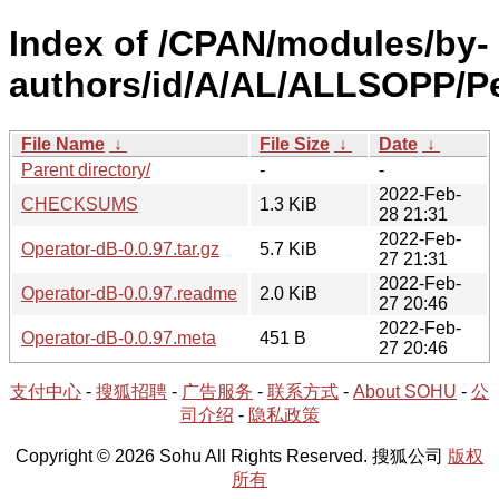
Index of /CPAN/modules/by-
authors/id/A/AL/ALLSOPP/Pe
File Name
↓
File Size
↓
Date
↓
Parent directory/
-
-
2022-Feb-
CHECKSUMS
1.3 KiB
28 21:31
2022-Feb-
Operator-dB-0.0.97.tar.gz
5.7 KiB
27 21:31
2022-Feb-
Operator-dB-0.0.97.readme
2.0 KiB
27 20:46
2022-Feb-
Operator-dB-0.0.97.meta
451 B
27 20:46
支付中心
-
搜狐招聘
-
广告服务
-
联系方式
-
About SOHU
-
公
司介绍
-
隐私政策
Copyright © 2026 Sohu All Rights Reserved. 搜狐公司
版权
所有