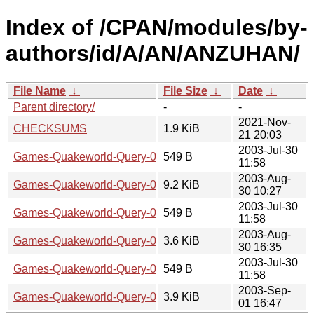
Index of /CPAN/modules/by-
authors/id/A/AN/ANZUHAN/
File Name
↓
File Size
↓
Date
↓
Parent directory/
-
-
2021-Nov-
CHECKSUMS
1.9 KiB
21 20:03
2003-Jul-30
Games-Quakeworld-Query-0.33.readme
549 B
11:58
2003-Aug-
Games-Quakeworld-Query-0.33.tar.gz
9.2 KiB
30 10:27
2003-Jul-30
Games-Quakeworld-Query-0.34.readme
549 B
11:58
2003-Aug-
Games-Quakeworld-Query-0.34.tar.gz
3.6 KiB
30 16:35
2003-Jul-30
Games-Quakeworld-Query-0.35.readme
549 B
11:58
2003-Sep-
Games-Quakeworld-Query-0.35.tar.gz
3.9 KiB
01 16:47