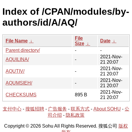
Index of /CPAN/modules/by-
authors/id/A/AQ/
File
File Name
↓
Date
↓
Size
↓
Parent directory/
-
-
2021-Nov-
AQUILINA/
-
21 20:07
2021-Nov-
AQUTIV/
-
21 20:07
2021-Nov-
AQUMSIEH/
-
21 20:07
2021-Nov-
CHECKSUMS
895 B
21 20:07
支付中心
-
搜狐招聘
-
广告服务
-
联系方式
-
About SOHU
-
公
司介绍
-
隐私政策
Copyright © 2026 Sohu All Rights Reserved. 搜狐公司
版权