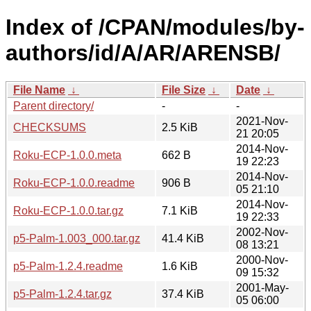
Index of /CPAN/modules/by-
authors/id/A/AR/ARENSB/
File Name
↓
File Size
↓
Date
↓
Parent directory/
-
-
2021-Nov-
CHECKSUMS
2.5 KiB
21 20:05
2014-Nov-
Roku-ECP-1.0.0.meta
662 B
19 22:23
2014-Nov-
Roku-ECP-1.0.0.readme
906 B
05 21:10
2014-Nov-
Roku-ECP-1.0.0.tar.gz
7.1 KiB
19 22:33
2002-Nov-
p5-Palm-1.003_000.tar.gz
41.4 KiB
08 13:21
2000-Nov-
p5-Palm-1.2.4.readme
1.6 KiB
09 15:32
2001-May-
p5-Palm-1.2.4.tar.gz
37.4 KiB
05 06:00