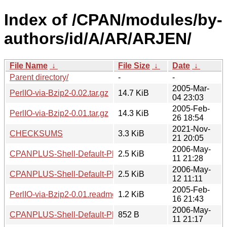
Index of /CPAN/modules/by-
authors/id/A/AR/ARJEN/
File Name
↓
File Size
↓
Date
↓
Parent directory/
-
-
2005-Mar-
PerlIO-via-Bzip2-0.02.tar.gz
14.7 KiB
04 23:03
2005-Feb-
PerlIO-via-Bzip2-0.01.tar.gz
14.3 KiB
26 18:54
2021-Nov-
CHECKSUMS
3.3 KiB
21 20:05
2006-May-
CPANPLUS-Shell-Default-Plugins-Changes-0.01.tar.gz
2.5 KiB
11 21:28
2006-May-
CPANPLUS-Shell-Default-Plugins-Changes-0.02.tar.gz
2.5 KiB
12 11:11
2005-Feb-
PerlIO-via-Bzip2-0.01.readme
1.2 KiB
16 21:43
2006-May-
CPANPLUS-Shell-Default-Plugins-Changes-0.01.readme
852 B
11 21:17