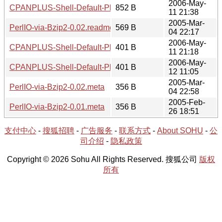
2006-May-
CPANPLUS-Shell-Default-Plugins-Changes-0.02.readme
852 B
11 21:38
2005-Mar-
PerlIO-via-Bzip2-0.02.readme
569 B
04 22:17
2006-May-
CPANPLUS-Shell-Default-Plugins-Changes-0.01.meta
401 B
11 21:18
2006-May-
CPANPLUS-Shell-Default-Plugins-Changes-0.02.meta
401 B
12 11:05
2005-Mar-
PerlIO-via-Bzip2-0.02.meta
356 B
04 22:58
2005-Feb-
PerlIO-via-Bzip2-0.01.meta
356 B
26 18:51
支付中心
-
搜狐招聘
-
广告服务
-
联系方式
-
About SOHU
-
公
司介绍
-
隐私政策
Copyright © 2026 Sohu All Rights Reserved. 搜狐公司
版权
所有