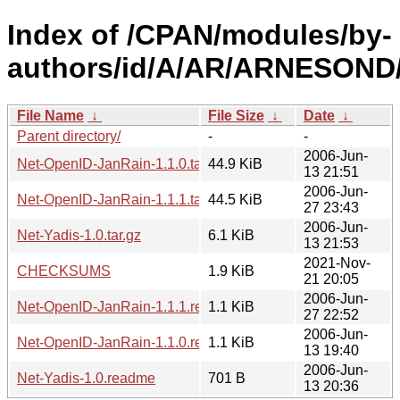
Index of /CPAN/modules/by-
authors/id/A/AR/ARNESOND
File Name
↓
File Size
↓
Date
↓
Parent directory/
-
-
2006-Jun-
Net-OpenID-JanRain-1.1.0.tar.gz
44.9 KiB
13 21:51
2006-Jun-
Net-OpenID-JanRain-1.1.1.tar.gz
44.5 KiB
27 23:43
2006-Jun-
Net-Yadis-1.0.tar.gz
6.1 KiB
13 21:53
2021-Nov-
CHECKSUMS
1.9 KiB
21 20:05
2006-Jun-
Net-OpenID-JanRain-1.1.1.readme
1.1 KiB
27 22:52
2006-Jun-
Net-OpenID-JanRain-1.1.0.readme
1.1 KiB
13 19:40
2006-Jun-
Net-Yadis-1.0.readme
701 B
13 20:36