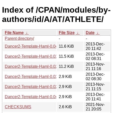
Index of /CPAN/modules/by-
authors/id/A/AT/ATHLETE/
File Name
↓
File Size
↓
Date
↓
Parent directory/
-
-
2013-Dec-
Dancer2-Template-Haml-0.04.tar.gz
11.6 KiB
20 11:42
2013-Dec-
Dancer2-Template-Haml-0.03.tar.gz
11.5 KiB
02 08:31
2013-Nov-
Dancer2-Template-Haml-0.02.tar.gz
11.2 KiB
21 11:16
2013-Dec-
Dancer2-Template-Haml-0.03.readme
2.9 KiB
02 08:30
2013-Nov-
Dancer2-Template-Haml-0.02.readme
2.9 KiB
21 11:15
2013-Dec-
Dancer2-Template-Haml-0.04.readme
2.9 KiB
20 11:41
2021-Nov-
CHECKSUMS
2.6 KiB
21 20:05