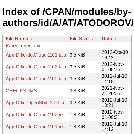
Index of /CPAN/modules/by-
authors/id/A/AT/ATODOROV/
File Name
↓
File Size
↓
Date
↓
Parent directory/
-
-
2012-Oct-30
App-Difio-dotCloud-2.01.tar.gz
3.5 KiB
19:42
2012-Nov-
App-Difio-dotCloud-2.02.tar.gz
3.5 KiB
01 08:36
2012-Jul-10
App-Difio-dotCloud-2.00.tar.gz
3.5 KiB
14:18
2021-Nov-
CHECKSUMS
3.3 KiB
21 20:05
2012-Jul-10
App-Difio-OpenShift-2.00.tar.gz
3.2 KiB
13:21
2012-Nov-
App-Difio-dotCloud-2.02.readme
1.8 KiB
01 08:31
2012-Jul-10
App-Difio-dotCloud-2.01.readme
1.8 KiB
14:12