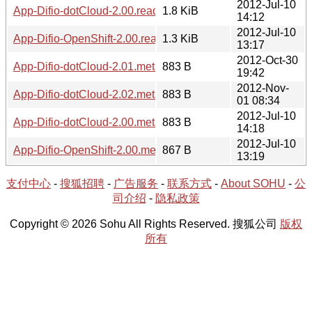
2012-Jul-10
App-Difio-dotCloud-2.00.readme
1.8 KiB
14:12
2012-Jul-10
App-Difio-OpenShift-2.00.readme
1.3 KiB
13:17
2012-Oct-30
App-Difio-dotCloud-2.01.meta
883 B
19:42
2012-Nov-
App-Difio-dotCloud-2.02.meta
883 B
01 08:34
2012-Jul-10
App-Difio-dotCloud-2.00.meta
883 B
14:18
2012-Jul-10
App-Difio-OpenShift-2.00.meta
867 B
13:19
支付中心
-
搜狐招聘
-
广告服务
-
联系方式
-
About SOHU
-
公
司介绍
-
隐私政策
Copyright © 2026 Sohu All Rights Reserved. 搜狐公司
版权
所有