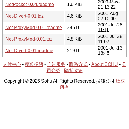
2003-May-
NetPacket-0.04.readme
1.6 KiB
21 13:22
2001-Aug-
Net-Divert-0.01.tgz
4.6 KiB
02 10:40
2001-Jul-28
Net-ProxyMod-0.01.readme
245 B
11:11
2001-Jul-28
Net-ProxyMod-0.01.tgz
4.8 KiB
11:02
2001-Jul-13
Net-Divert-0.01.readme
219 B
13:45
支付中心
-
搜狐招聘
-
广告服务
-
联系方式
-
About SOHU
-
公
司介绍
-
隐私政策
Copyright © 2026 Sohu All Rights Reserved. 搜狐公司
版权
所有