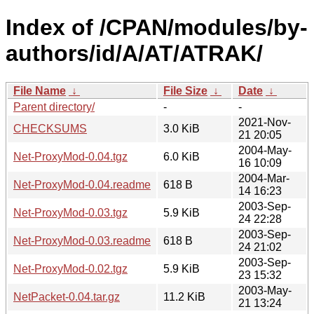
Index of /CPAN/modules/by-
authors/id/A/AT/ATRAK/
File Name
↓
File Size
↓
Date
↓
Parent directory/
-
-
2021-Nov-
CHECKSUMS
3.0 KiB
21 20:05
2004-May-
Net-ProxyMod-0.04.tgz
6.0 KiB
16 10:09
2004-Mar-
Net-ProxyMod-0.04.readme
618 B
14 16:23
2003-Sep-
Net-ProxyMod-0.03.tgz
5.9 KiB
24 22:28
2003-Sep-
Net-ProxyMod-0.03.readme
618 B
24 21:02
2003-Sep-
Net-ProxyMod-0.02.tgz
5.9 KiB
23 15:32
2003-May-
NetPacket-0.04.tar.gz
11.2 KiB
21 13:24