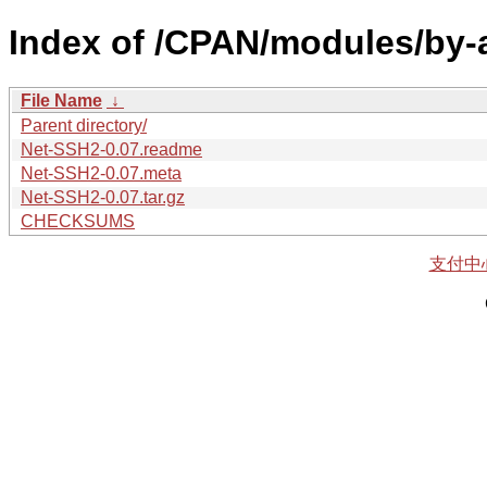
Index of /CPAN/modules/by
File Name
↓
Parent directory/
Net-SSH2-0.07.readme
Net-SSH2-0.07.meta
Net-SSH2-0.07.tar.gz
CHECKSUMS
支付中