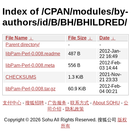
Index of /CPAN/modules/by-
authors/id/B/BH/BHILDRED/
File Name
↓
File Size
↓
Date
↓
Parent directory/
-
-
2012-Jan-
libPam-Perl-0.008.readme
487 B
22 16:49
2012-Feb-
libPam-Perl-0.008.meta
556 B
03 14:44
2021-Nov-
CHECKSUMS
1.3 KiB
21 23:33
2012-Feb-
libPam-Perl-0.008.tar.gz
60.9 KiB
04 00:21
支付中心
-
搜狐招聘
-
广告服务
-
联系方式
-
About SOHU
-
公
司介绍
-
隐私政策
Copyright © 2026 Sohu All Rights Reserved. 搜狐公司
版权
所有