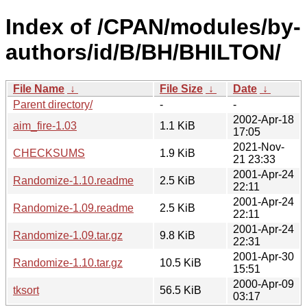
Index of /CPAN/modules/by-
authors/id/B/BH/BHILTON/
File Name
↓
File Size
↓
Date
↓
Parent directory/
-
-
2002-Apr-18
aim_fire-1.03
1.1 KiB
17:05
2021-Nov-
CHECKSUMS
1.9 KiB
21 23:33
2001-Apr-24
Randomize-1.10.readme
2.5 KiB
22:11
2001-Apr-24
Randomize-1.09.readme
2.5 KiB
22:11
2001-Apr-24
Randomize-1.09.tar.gz
9.8 KiB
22:31
2001-Apr-30
Randomize-1.10.tar.gz
10.5 KiB
15:51
2000-Apr-09
tksort
56.5 KiB
03:17