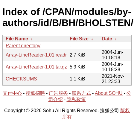
Index of /CPAN/modules/by-
authors/id/B/BH/BHOLSTEN/
File Name
↓
File Size
↓
Date
↓
Parent directory/
-
-
2004-Jun-
Array-LineReader-1.01.readme
2.7 KiB
10 18:18
2004-Jun-
Array-LineReader-1.01.tar.gz
5.9 KiB
10 18:28
2021-Nov-
CHECKSUMS
1.1 KiB
21 23:33
支付中心
-
搜狐招聘
-
广告服务
-
联系方式
-
About SOHU
-
公
司介绍
-
隐私政策
Copyright © 2026 Sohu All Rights Reserved. 搜狐公司
版权
所有